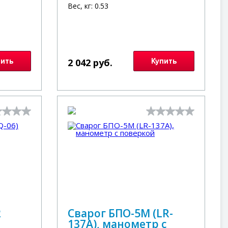
Вес, кг: 0.53
пить
2 042 руб.
Купить
2
Сварог БПО-5М (LR-
137A), манометр с