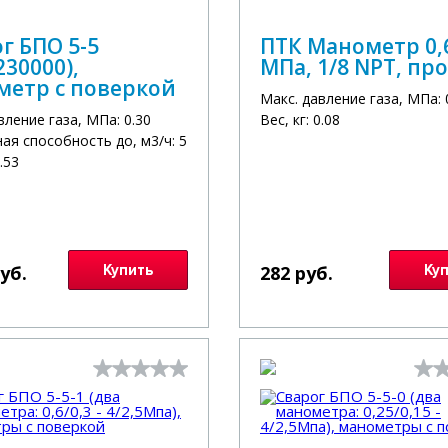
г БПО 5-5
ПТК Манометр 0,
230000),
МПа, 1/8 NPT, пр
метр с поверкой
Макс. давление газа, МПа: 
вление газа, МПа: 0.30
Вес, кг: 0.08
ая способность до, м3/ч: 5
0.53
руб.
Купить
282 руб.
Ку