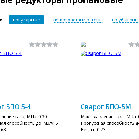
вые редукторы пропановые
популярные
по возрастанию цены
по убывани
а:
г БПО 5-4
Сварог БПО-5М
вление газа, МПа: 0.30
Макс. давление газа, МПа: 
ая способность до, м3/ч: 5
Пропускная способность до
0.68
Вес, кг: 0.73