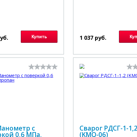
руб.
Купить
1 037 руб.
Ку
Манометр с
Сварог РДСГ-1-1,
кой 0,6 МПа,
(KMQ-06)