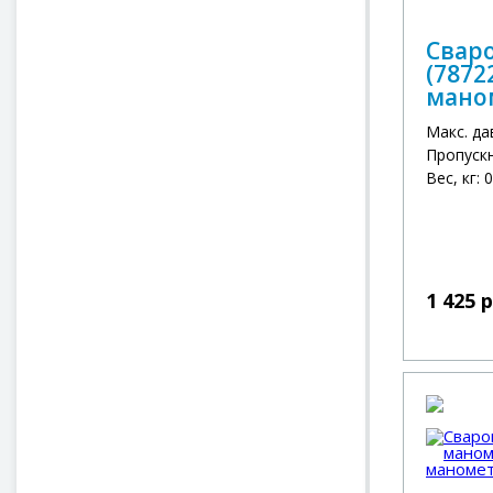
Сваро
(7872
мано
Макс. да
Пропускн
Вес, кг: 
1 425 