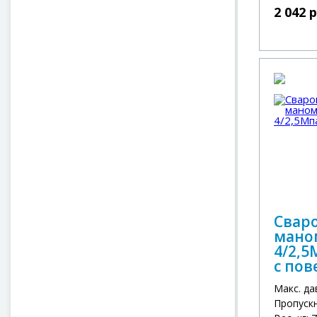
2 042 
Сваро
маном
4/2,5
с пов
Макс. да
Пропускн