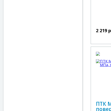
2 219 
ПТК 
повер