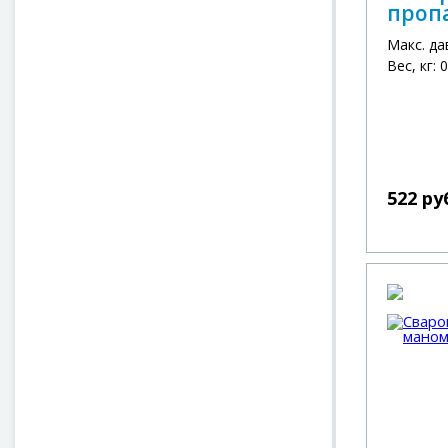
проп
Макс. да
Вес, кг: 
522 ру