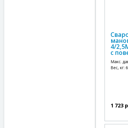
Сваро
маном
4/2,5
с пов
Макс. да
Вес, кг: 
1 723 