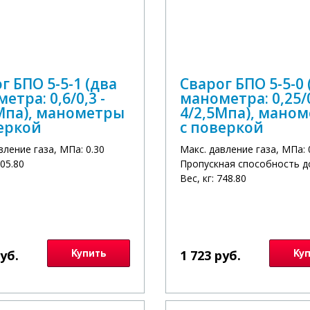
г БПО 5-5-1 (два
Сварог БПО 5-5-0 
етра: 0,6/0,3 -
манометра: 0,25/0
Мпа), манометры
4/2,5Мпа), мано
еркой
с поверкой
вление газа, МПа: 0.30
Макс. давление газа, МПа: 
605.80
Пропускная способность до
Вес, кг: 748.80
руб.
Купить
1 723 руб.
Ку