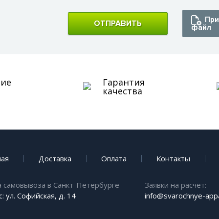
При
ОТПРАВИТЬ
файл
ние
Гарантия
качества
ная
Доставка
Оплата
Контакты
а самовывоза в Санкт-Петербурге
Заявки на расчет:
: ул. Софийская, д. 14
info@svarochnye-appa