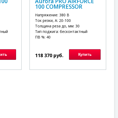
100
Aurora PRO AIRFORCE
100 COMPRESSOR
Напряжение: 380 В
Ток резки, А: 20-100
Толщина реза до, мм: 30
тный
Тип поджига: бесконтактный
ПВ %: 40
пить
118 370 руб.
Купить