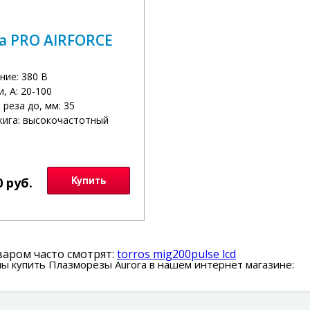
a PRO AIRFORCE
ние: 380 В
и, А: 20-100
реза до, мм: 35
жига: высокочастотный
0 руб.
Купить
варом часто смотрят:
torros mig200pulse lcd
ы купить Плазморезы Aurora в нашем интернет магазине: