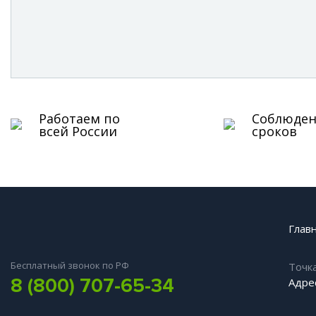
Работаем по
Соблюде
всей России
сроков
Глав
Бесплатный звонок по РФ
Точк
8 (800) 707-65-34
Адрес