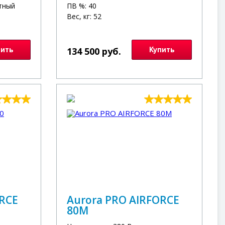
тный
ПВ %: 40
Вес, кг: 52
пить
134 500 руб.
Купить
ORCE
Aurora PRO AIRFORCE
80M