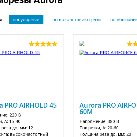
морезы Aurora
популярные
по возрастанию цены
по убывани
а:
a PRO AIRHOLD 45
Aurora PRO AIRF
60M
ние: 220 В
, А: 15-40
Напряжение: 380 В
реза до, мм: 12
Ток резки, А: 20-60
жига: высокочастотный
Толщина реза до, мм: 20