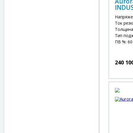
Auror
INDU
Напряже
Ток резк
Толщина 
Тип под
ПВ %: 60
240 10