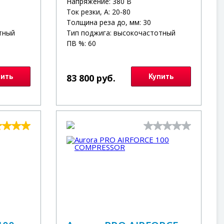
Напряжение: 380 В
Ток резки, А: 20-80
Толщина реза до, мм: 30
тный
Тип поджига: высокочастотный
ПВ %: 60
пить
83 800 руб.
Купить