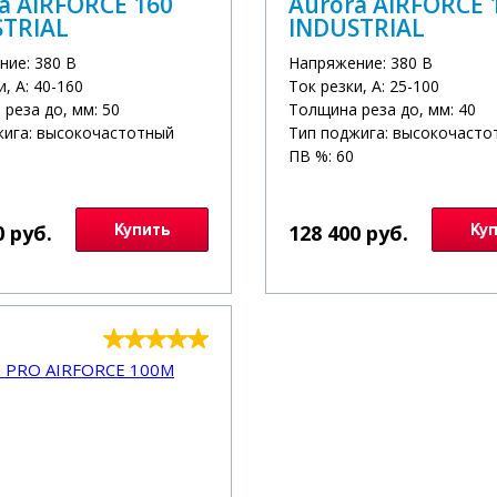
a AIRFORCE 160
Aurora AIRFORCE 
STRIAL
INDUSTRIAL
ние: 380 В
Напряжение: 380 В
и, А: 40-160
Ток резки, А: 25-100
реза до, мм: 50
Толщина реза до, мм: 40
жига: высокочастотный
Тип поджига: высокочасто
ПВ %: 60
0 руб.
Купить
128 400 руб.
Ку