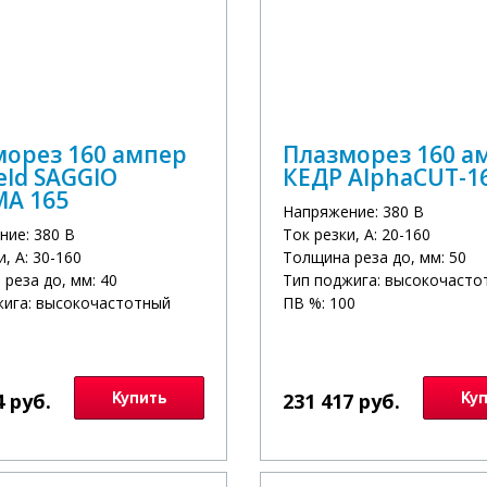
морез 160 ампер
Плазморез 160 а
ld SAGGIO
КЕДР AlphaCUT-1
MA 165
Напряжение: 380 В
ние: 380 В
Ток резки, А: 20-160
и, А: 30-160
Толщина реза до, мм: 50
реза до, мм: 40
Тип поджига: высокочасто
жига: высокочастотный
ПВ %: 100
4 руб.
Купить
231 417 руб.
Ку