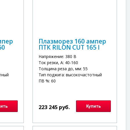
мпер
Плазморез 160 ампер
60
ПТК RILON CUT 165 I
Напряжение: 380 В
Ток резки, А: 40-160
Толщина реза до, мм: 55
тный
Тип поджига: высокочастотный
ПВ %: 60
пить
223 245 руб.
Купить