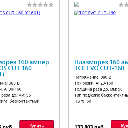
морез 160 ампер
Плазморез 160 а
OS CUT 160
ТСС EVO CUT-160
1)
Напряжение: 380 В
ние: 380 В
Ток резки, А: 20-160
и, А: 30-160
Толщина реза до, мм: 50
реза до, мм: 55
Тип поджига: бесконтактн
жига: бесконтактный
ПВ %: 60
5 руб.
Купить
133 803 руб.
Ку