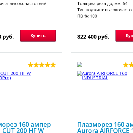
жига: высокочастотный
Толщина реза до, мм: 64
Тип поджига: высокочасто
ПВ %: 100
0 руб.
Купить
822 400 руб.
Ку
морез 160 ампер
Плазморез 160 а
n CUT 200 HF W
Aurora AIRFORCE 