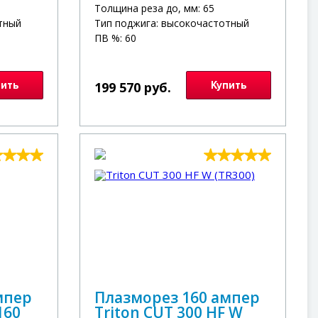
Толщина реза до, мм: 65
тный
Тип поджига: высокочастотный
ПВ %: 60
пить
199 570 руб.
Купить
мпер
Плазморез 160 ампер
160
Triton CUT 300 HF W