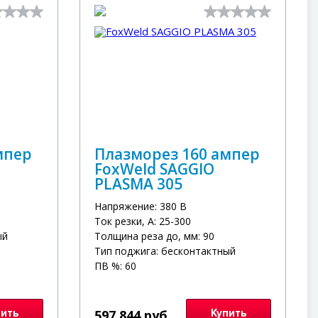
мпер
Плазморез 160 ампер
FoxWeld SAGGIO
PLASMA 305
Напряжение: 380 В
Ток резки, А: 25-300
ый
Толщина реза до, мм: 90
Тип поджига: бесконтактный
ПВ %: 60
пить
597 844 руб.
Купить