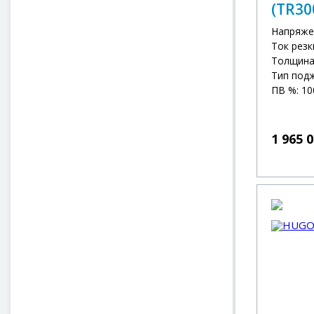
(TR30
Напряже
Ток резк
Толщина 
Тип под
ПВ %: 10
1 965 