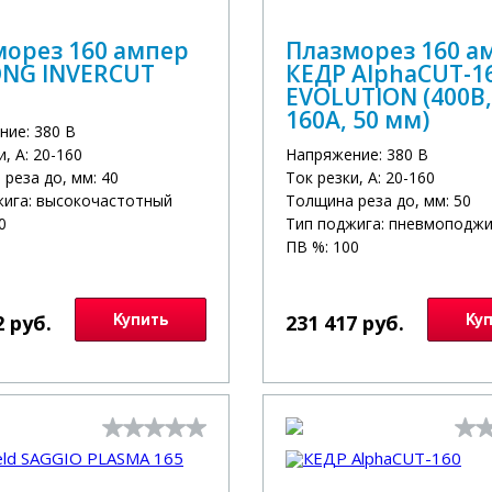
морез 160 ампер
Плазморез 160 а
NG INVERCUT
КЕДР AlphaCUT-1
EVOLUTION (400В,
160А, 50 мм)
ние: 380 В
и, А: 20-160
Напряжение: 380 В
реза до, мм: 40
Ток резки, А: 20-160
жига: высокочастотный
Толщина реза до, мм: 50
0
Тип поджига: пневмоподжи
ПВ %: 100
2 руб.
Купить
231 417 руб.
Ку