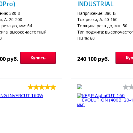
0Pro)
INDUSTRIAL
ние: 380 В
Напряжение: 380 В
и, А: 20-200
Ток резки, А: 40-160
реза до, мм: 64
Толщина реза до, мм: 50
жига: высокочастотный
Тип поджига: высокочасто
0
ПВ %: 60
000 руб.
Купить
240 100 руб.
Ку