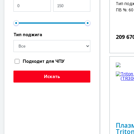
Тип под
ПВ %: 60
Тип поджига
209 67
Подходит для ЧПУ
Искать
Плаз
Trito