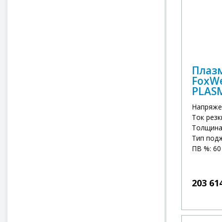
Плаз
FoxWe
PLAS
Напряже
Ток резк
Толщина 
Тип под
ПВ %: 60
203 61