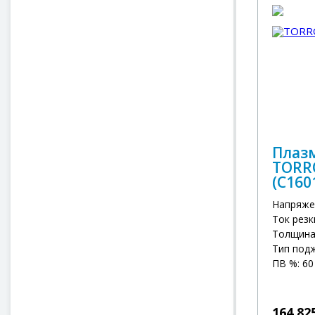
Плаз
TORR
(C160
Напряже
Ток резк
Толщина 
Тип под
ПВ %: 60
164 82