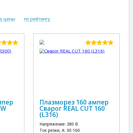
ю цены
по рейтингу
мпер
Плазморез 160 ампер
 W
Сварог REAL CUT 160
(L316)
Напряжение: 380 В
Ток резки, А: 30-160