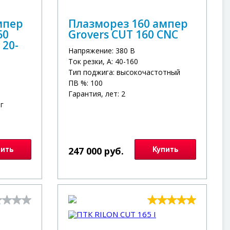
мпер
Плазморез 160 ампер
60
Grovers CUT 160 CNC
 20-
Напряжение: 380 В
Ток резки, А: 40-160
Тип поджига: высокочастотный
ПВ %: 100
Гарантия, лет: 2
г
пить
247 000 руб.
Купить