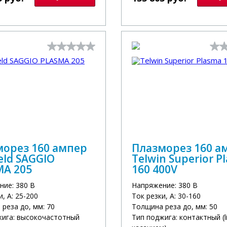
морез 160 ампер
Плазморез 160 а
ld SAGGIO
Telwin Superior P
MA 205
160 400V
ние: 380 В
Напряжение: 380 В
и, А: 25-200
Ток резки, А: 30-160
реза до, мм: 70
Толщина реза до, мм: 50
жига: высокочастотный
Тип поджига: контактный (li