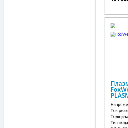
Плаз
FoxWe
PLAS
Напряже
Ток резк
Толщина 
Тип под