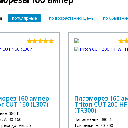
морезы 160 ампер
популярные
по возрастанию цены
по убывани
а:
морез 160 ампер
Плазморез 160 а
г CUT 160 (L307)
Triton CUT 200 HF
(TR300)
ние: 380 В
и, А: 30-160
Напряжение: 380 В
реза до, мм: 55
Ток резки, А: 20-200