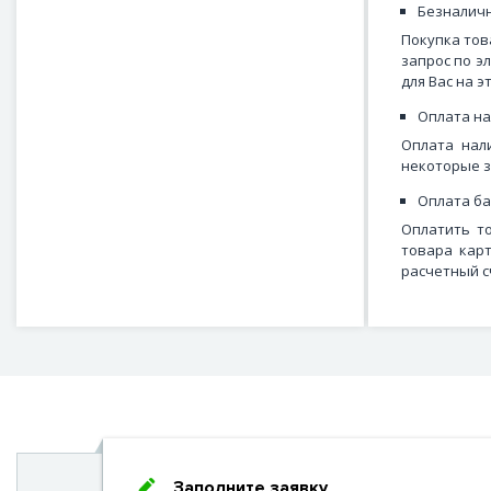
Безналичн
Покупка тов
запрос по э
для Вас на э
Оплата н
Оплата нал
некоторые з
Оплата ба
Оплатить т
товара кар
расчетный с
Заполните заявку