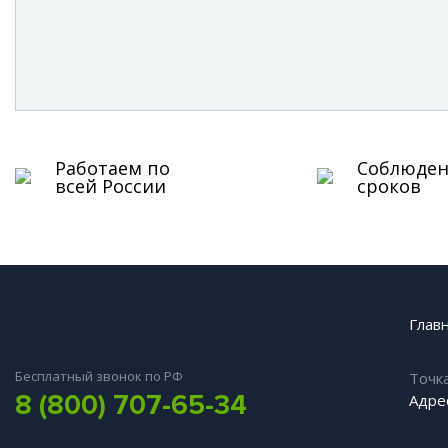
Работаем по
Соблюде
всей России
сроков
Глав
Бесплатный звонок по РФ
Точк
8 (800) 707-65-34
Адрес