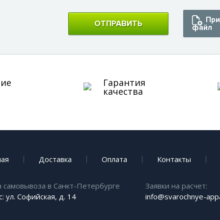
При
ОТПРАВИТЬ
файл
ние
Гарантия
качества
ная
Доставка
Оплата
Контакты
а самовывоза в Санкт-Петербурге
Заявки на расчет:
: ул. Софийская, д. 14
info@svarochnye-appa