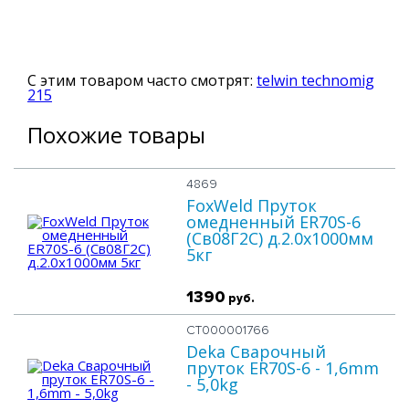
С этим товаром часто смотрят:
telwin technomig
215
Похожие товары
4869
FoxWeld Пруток
омедненный ER70S-6
(Св08Г2С) д.2.0х1000мм
5кг
1390
руб.
СТ000001766
Deka Сварочный
пруток ER70S-6 - 1,6mm
- 5,0kg