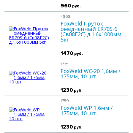
960
руб.
4868
FoxWeld Пруток
омедненный ER70S-6
(Св08Г2С) д.1.6х1000мм
5кг
1470
руб.
1735
FoxWeld WС-20 1,6мм /
175мм, 10 шт.
1230
руб.
1759
FoxWeld WP 1,6мм /
175мм, 10 шт.
1230
руб.