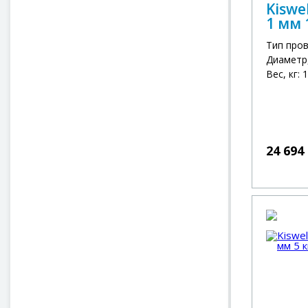
Kiswe
1 мм 
Тип про
Диаметр,
Вес, кг: 
24 694