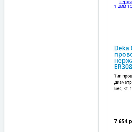
Deka
пров
нерж
ER308
Тип про
Диаметр,
Вес, кг: 
7 654 