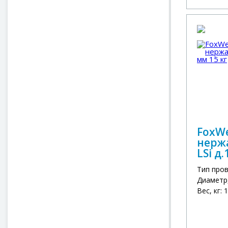
FoxW
нерж
LSi д.
Тип про
Диаметр,
Вес, кг: 