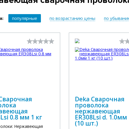
авеющая сварочная проволок
популярные
по возрастанию цены
по убывани
а:
 Сварочная
Deka Сварочная
олока
проволока
авеющая
нержавеющая
Lsi 0.8 мм 1 кг
ER308Lsi d. 1.0мм 
(10 шт.)
волоки: Нержавеющая