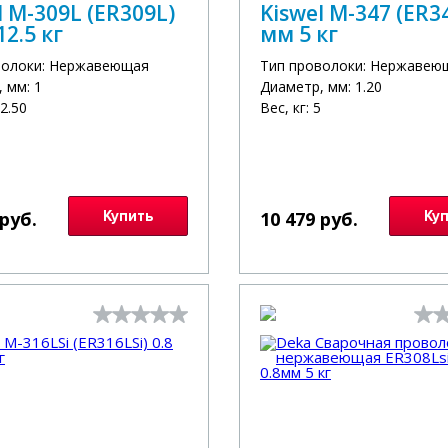
l M-309L (ER309L)
Kiswel М-347 (ER34
12.5 кг
мм 5 кг
волоки: Нержавеющая
Тип проволоки: Нержавею
 мм: 1
Диаметр, мм: 1.20
12.50
Вес, кг: 5
 руб.
Купить
10 479 руб.
Ку