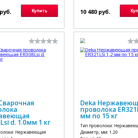
 руб.
Купить
10 480 руб.
Ку
 Сварочная
Deka Нержавею
олока
проволока ER321L
авеющая
мм по 15 кг
Lsi d. 1.0мм 1 кг
Тип проволоки: Нержавею
волоки: Нержавеющая
Диаметр, мм: 1.20