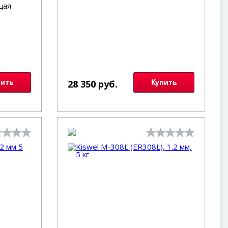
щая
пить
28 350 руб.
Купить