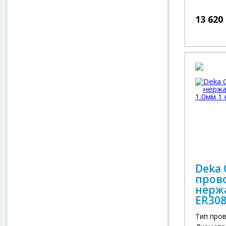
13 620
Deka
пров
нерж
ER308
Тип про