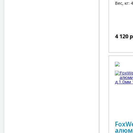
Вес, кг: 
4 120 
FoxW
алюм