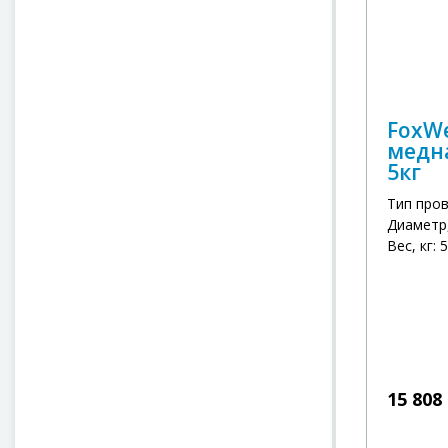
FoxW
медна
5кг
Тип про
Диаметр,
Вес, кг: 5
15 808