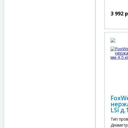
3 992 
FoxW
нерж
LSi д.
Тип про
Диаметр,