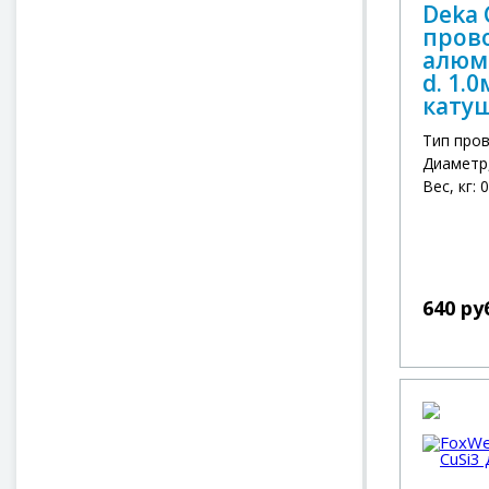
Deka
пров
алюм
d. 1.0
кату
Тип про
Диаметр,
Вес, кг: 
640 ру