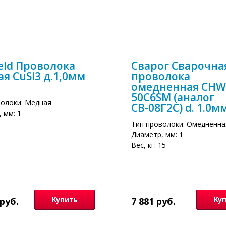
eld Проволока
Сварог Сварочна
я CuSi3 д.1,0мм
проволока
омедненная CHW
50C6SM (аналог
волоки: Медная
СВ-08Г2С) d. 1.0мм
 мм: 1
Тип проволоки: Омедненна
Диаметр, мм: 1
Вес, кг: 15
 руб.
Купить
7 881 руб.
Ку