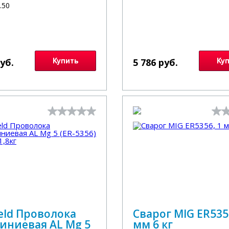
4.50
руб.
Купить
5 786 руб.
Ку
eld Проволока
Сварог MIG ER535
иниевая AL Mg 5
мм 6 кг