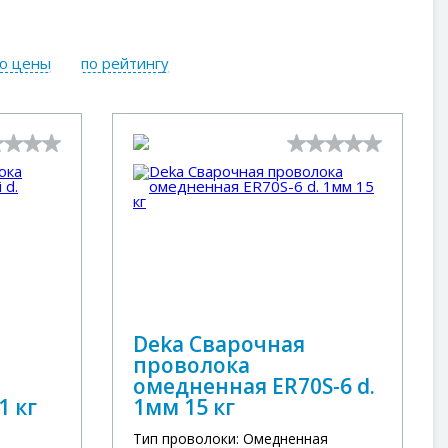
ю цены
по рейтингу
Deka Сварочная
проволока
омедненная ER70S-6 d.
1 кг
1мм 15 кг
Тип проволоки: Омедненная