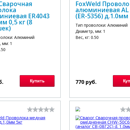
 Сварочная
FoxWeld Проволо
олока
алюминиевая AL 
иниевая ER4043
(ER-5356) д.1.0мм 
мм 0,5 кг (8
Тип проволоки: Алюминий
шек)
Диаметр, мм: 1
волоки: Алюминий
Вес, кг: 0.50
 мм: 1
0.50
б.
Купить
770 руб.
Ку