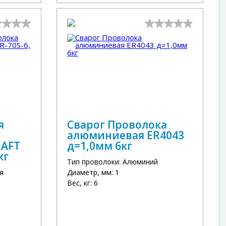
я
Сварог Проволока
алюминиевая ER4043
RAFT
д=1,0мм 6кг
кг
Тип проволоки: Алюминий
я
Диаметр, мм: 1
Вес, кг: 6