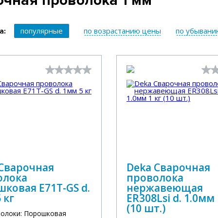
очная проволока 1 мм
популярные
по возрастанию цены
по убывани
а:
 Сварочная
Deka Сварочная
олока
проволока
ковая E71T-GS d.
нержавеющая
 кг
ER308Lsi d. 1.0мм 
(10 шт.)
волоки: Порошковая