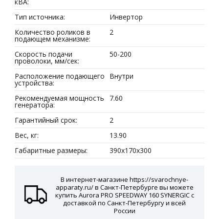
кВА:
Тип источника:
Инвертор
Количество роликов в
2
подающем механизме:
Скорость подачи
50-200
проволоки, мм/сек:
Расположение подающего
Внутри
устройства:
Рекомендуемая мощность
7.60
генератора:
Гарантийный срок:
2
Вес, кг:
13.90
Габаритные размеры:
390х170х300
В интернет-магазине https://svarochnye-
apparaty.ru/ в Санкт-Петербурге вы можете
купить Aurora PRO SPEEDWAY 160 SYNERGIC с
доставкой по Санкт-Петербургу и всей
России