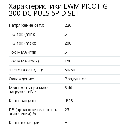
Характеристики EWM PICOTIG
200 DC PULS 5P D SET
Напряжение сети:
220
TIG ток (min):
5
TIG ток (max):
200
Ток MMA (min):
5
Ток MMA (max):
150
Частота сети, Гц:
50/60
Охлаждение:
Воздушное
Мощность при макс.
6.40
нагрузке, кВт:
Класс защиты:
IP23
ПВ (продолжительность
25
включения) %:
Класс изоляции
H