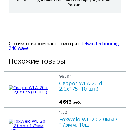
доставкой по Санкт-Петербургу и всей
России
С этим товаром часто смотрят:
telwin technomig
240 wave
Похожие товары
99594
Сварог WLA-20 d
2,0x175 (10 шт.)
4613
руб.
1752
FoxWeld WL-20 2,0мм /
175мм, 10шт.