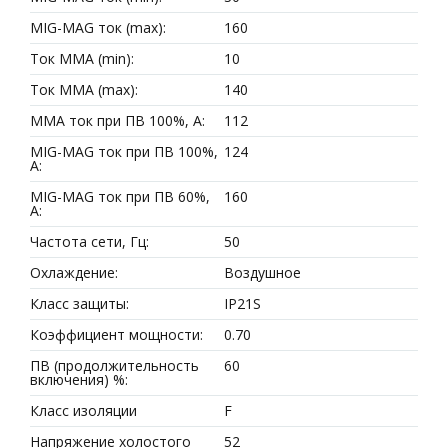
MIG-MAG ток (max):
160
Ток MMA (min):
10
Ток MMA (max):
140
MMA ток при ПВ 100%, A:
112
MIG-MAG ток при ПВ 100%,
124
A:
MIG-MAG ток при ПВ 60%,
160
A:
Частота сети, Гц:
50
Охлаждение:
Воздушное
Класс защиты:
IP21S
Коэффициент мощности:
0.70
ПВ (продолжительность
60
включения) %:
Класс изоляции
F
Напряжение холостого
52