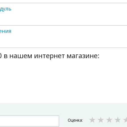
дуль
ения
0 в нашем интернет магазине:
1 star
2 sta
3 
Оценка: