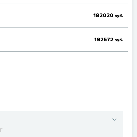
182020
руб.
192572
руб.
rs
stars
4 stars
5 stars