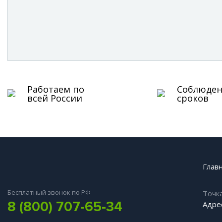
Работаем по
Соблюде
всей России
сроков
Глав
Бесплатный звонок по РФ
Точк
8 (800) 707-65-34
Адрес