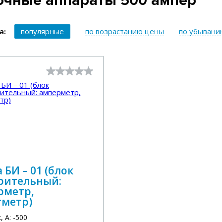
очные аппараты 500 ампер
популярные
по возрастанию цены
по убывани
а:
 БИ – 01 (блок
рительный:
рметр,
тметр)
 А: -500