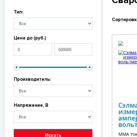
Свар
Тип:
Сортировк
Цена до (руб.)
Производитель:
Сэлма
Напряжение, В
изме
ампе
воль
MMA ток,
Искать