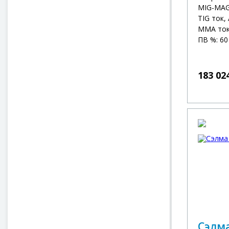
MIG-MAG 
TIG ток, 
MMA ток,
ПВ %: 60
183 02
Сэлма