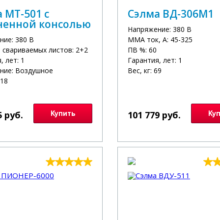
 МТ-501 с
Сэлма ВД-306М1
ненной консолью
Напряжение: 380 В
ние: 380 В
MMA ток, А: 45-325
 свариваемых листов: 2+2
ПВ %: 60
, лет: 1
Гарантия, лет: 1
ние: Воздушное
Вес, кг: 69
118
5 руб.
Купить
101 779 руб.
Ку