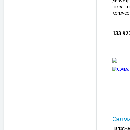
Диаметр 
ПВ %: 10
Количест
133 92
Сэлм
Напряже