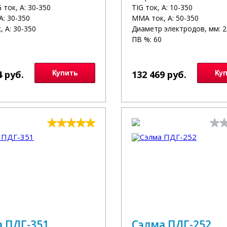
ток, А: 30-350
TIG ток, А: 10-350
А: 30-350
MMA ток, А: 50-350
 А: 30-350
Диаметр электродов, мм: 2
ПВ %: 60
4 руб.
Купить
132 469 руб.
Ку
 ПДГ-351
Сэлма ПДГ-252