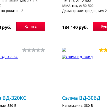
проволоки, мм: 0,8-1,4
TIG ток, А: 12-500
0
MMA ток, А: 50-500
во роликов: 2
Диаметр электродов, мм: 2
0 руб.
Купить
184 140 руб.
Ку
а ВД-320КС
Сэлма ВД-306Д
ние: 380 В
Напряжение: 380 В