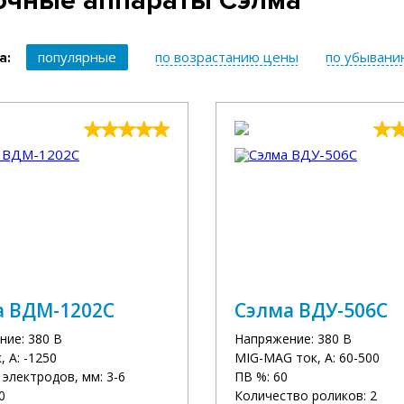
очные аппараты Сэлма
популярные
по возрастанию цены
по убывани
а:
а ВДМ-1202С
Сэлма ВДУ-506С
ние: 380 В
Напряжение: 380 В
 А: -1250
MIG-MAG ток, А: 60-500
электродов, мм: 3-6
ПВ %: 60
0
Количество роликов: 2